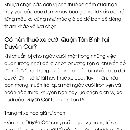
Khi lựa chọn các đơn vị cho thuê xe đám cưới bạn
hãy yêu cầu các đơn vị này báo giá và tư vấn cụ thể
từng mẫu xe cũng như mức giá cả để bạn dễ dàng
tham khảo và lựa chọn.
Có nên thuê xe cưới Quận Tân Bình tại
Duyên Car?
Khi chuẩn bị cho ngày cưới, một trong những việc
quan trọng nhất đó là chọn phương tiện di chuyển để
đến lễ đường. Trong quá trình chuẩn bị, nhiều cặp đôi
quyết định sẽ tự lái hay thuê xe cưới. Tuy nhiên, nếu
bạn mong muốn trải qua một ngày cưới trọn vẹn và
hoàn hảo thì tôi khuyên bạn hãy lựa chọn dịch vụ xe
cưới của
Duyên Car
tại quận Tân Phú.
Trang trí xe hoa giả tự chọn
Đầu tiên,
Duyên Car
cung cấp dịch vụ trang trí xe
hoa giả tự lựa chọn với tất cả các dòng phương tiện