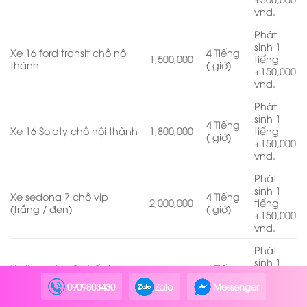
vnd.
Phát
sinh 1
Xe 16 ford transit chỗ nội
4 Tiếng
1,500,000
tiếng
thành
( giờ)
+150,000
vnd.
Phát
sinh 1
4 Tiếng
Xe 16 Solaty chỗ nội thành
1,800,000
tiếng
( giờ)
+150,000
vnd.
Phát
sinh 1
Xe sedona 7 chỗ vip
4 Tiếng
2,000,000
tiếng
(trắng / đen)
( giờ)
+150,000
vnd.
Phát
sinh 1
Xe limousine 9 ghế vip
4 Tiếng
2,200,000
tiếng
(màu đen)
( giờ)
+150,000
0909803430
Zalo
Messenger
vnd.