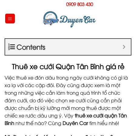
Skip
Hotline:
0909 803 430
to
content
Contents
Thuê xe cưới Quận Tân Bình giá rẻ
Việc thuê xe đón dâu trong ngày cưới không có gì là
xa lạ với các cặp đôi. Đây cũng được xem là một
trong những việc cần làm trong quá trình tổ chức
đám cưới, do đó việc chọn xe cưới cũng cần phải
được chuẩn bị kỹ lưỡng mới mong thuê được một
chiếc xe rước dâu ưng ý. Vậy
thuê xe cưới quận Tân
Bình
như thế nào? Cùng
Duyên Car
tìm hiểu nhé!