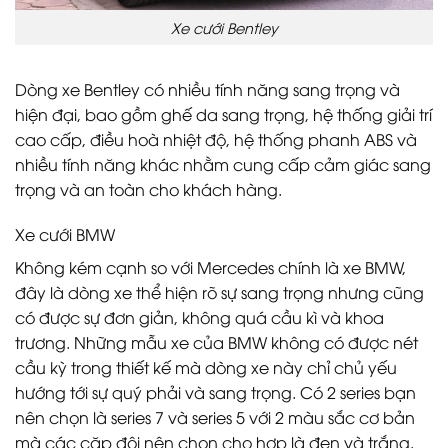
Xe cưới Bentley
Dòng xe Bentley có nhiều tính năng sang trọng và
hiện đại, bao gồm ghế da sang trọng, hệ thống giải trí
cao cấp, điều hoà nhiệt độ, hệ thống phanh ABS và
nhiều tính năng khác nhằm cung cấp cảm giác sang
trọng và an toàn cho khách hàng.
Xe cưới BMW
Không kém cạnh so với Mercedes chính là xe BMW,
đây là dòng xe thể hiện rõ sự sang trọng nhưng cũng
có được sự đơn giản, không quá cầu kì và khoa
trương. Những mẫu xe của BMW không có được nét
cầu kỳ trong thiết kế mà dòng xe này chỉ chủ yếu
hướng tới sự quý phải và sang trọng. Có 2 series bạn
nên chọn là series 7 và series 5 với 2 màu sắc cơ bản
mà các cặp đôi nên chọn cho hợp là đen và trắng.