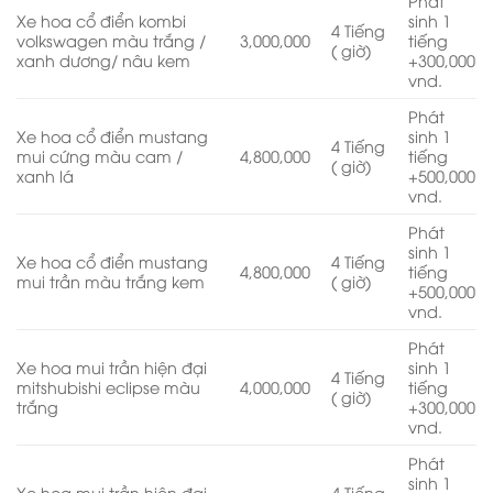
Phát
Xe hoa cổ điển kombi
sinh 1
4 Tiếng
volkswagen màu trắng /
3,000,000
tiếng
( giờ)
xanh dương/ nâu kem
+300,000
vnd.
Phát
Xe hoa cổ điển mustang
sinh 1
4 Tiếng
mui cứng màu cam /
4,800,000
tiếng
( giờ)
xanh lá
+500,000
vnd.
Phát
sinh 1
Xe hoa cổ điển mustang
4 Tiếng
4,800,000
tiếng
mui trần màu trắng kem
( giờ)
+500,000
vnd.
Phát
Xe hoa mui trần hiện đại
sinh 1
4 Tiếng
mitshubishi eclipse màu
4,000,000
tiếng
( giờ)
trắng
+300,000
vnd.
Phát
sinh 1
Xe hoa mui trần hiện đại
4 Tiếng