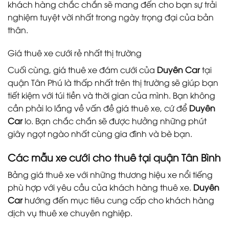
khách hàng chắc chắn sẽ mang đến cho bạn sự trải
nghiệm tuyệt vời nhất trong ngày trọng đại của bản
thân.
Giá thuê xe cưới rẻ nhất thị trường
Cuối cùng, giá thuê xe đám cưới của
Duyên Car
tại
quận Tân Phú là thấp nhất trên thị trường sẽ giúp bạn
tiết kiệm với túi tiền và thời gian của mình. Bạn không
cần phải lo lắng về vấn đề giá thuê xe, cứ để
Duyên
Car
lo. Bạn chắc chắn sẽ được hưởng những phút
giây ngọt ngào nhất cùng gia đình và bè bạn.
Các mẫu xe cưới cho thuê tại quận Tân Bình
Bảng giá thuê xe với những thương hiệu xe nổi tiếng
phù hợp với yêu cầu của khách hàng thuê xe.
Duyên
Car
hướng đến mục tiêu cung cấp cho khách hàng
dịch vụ thuê xe chuyên nghiệp.