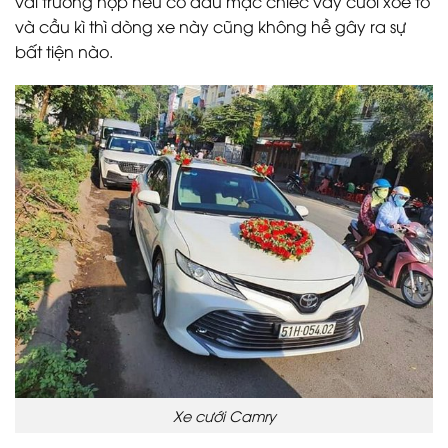
vài trường hợp nếu cô dâu mặc chiếc váy cưới xoè to
và cầu kì thì dòng xe này cũng không hề gây ra sự
bất tiện nào.
Xe cưới Camry