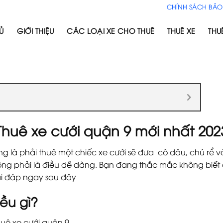
CHÍNH SÁCH BẢO
Ủ
GIỚI THIỆU
CÁC LOẠI XE CHO THUÊ
THUÊ XE
THU
Thuê xe cưới quận 9 mới nhất 202
ng là phải thuê một chiếc xe cưới sẽ đưa cô dâu, chú rể v
ông phải là điều dễ dàng. Bạn đang thắc mắc không biết
i đáp ngay sau đây
ều gì?
huê xe cưới quận 9