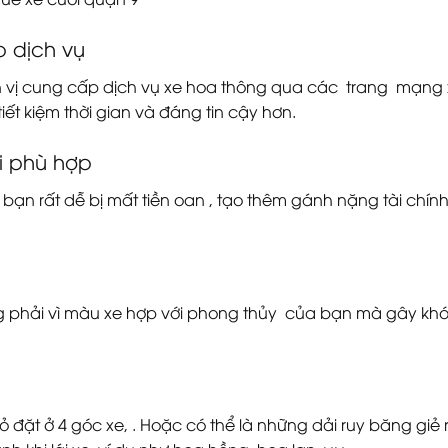
 dịch vụ
ơn vị cung cấp dịch vụ xe hoa thông qua các trang mạng 
ết kiệm thời gian và đáng tin cậy hơn.
i phù hợp
 bạn rất dễ bị mất tiền oan , tạo thêm gánh nặng tài ch
 phải vì màu xe hợp với phong thủy của bạn mà gây khó 
đặt ở 4 góc xe, . Hoặc có thể là những dải ruy băng giẻ r