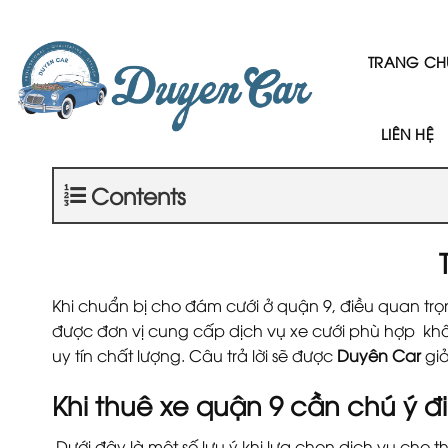
Skip
to
content
TRANG CH
LIÊN HỆ
Contents
Khi chuẩn bị cho đám cưới ở quận 9, điều quan trọ
được đơn vị cung cấp dịch vụ xe cưới phù hợp kh
uy tín chất lượng. Câu trả lời sẽ được
Duyên Car
giả
Khi thuê xe quận 9 cần chú ý đi
Dưới đây là một số lưu ý khi lựa chọn dịch vụ cho t