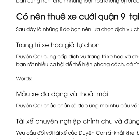
bạn cũng nên chọn những loại hoa không bị rơi cánh
Có nên thuê xe cưới quận 9 tạ
Sau đây là những lí do bạn nên lựa chọn dịch vụ c
Trang trí xe hoa giả tự chọn
Duyên Car cung cấp dịch vụ trang trí xe hoa và chọ
bạn rất nhiều cơ hội để thể hiện phong cách, cá tí
Words:
Mẫu xe đa dạng và thoải mái
Duyên Car chắc chắn sẽ đáp ứng mọi nhu cầu về 
Tài xế chuyên nghiệp chỉnh chu và đún
Yêu cầu đối với tài xế của Duyên Car rất khắt khe