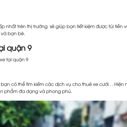
p nhất trên thị trường sẽ giúp bạn tiết kiệm được túi tiền
 và bạn bè.
ại quận 9
xe tại quận 9
ạn có thể tìm kiếm các dịch vụ cho thuê xe cưới . . Hiện
ục sản phẩm đa dạng và phong phú.