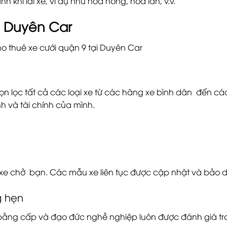
 khi lái xe, ví dụ như hoa hồng, hoa lan, v.v.
i Duyên Car
ho thuê xe cưới quận 9 tại Duyên Car
n lọc tất cả các loại xe từ các hãng xe bình dân đến các 
nh và tài chính của mình.
xe chở bạn. Các mẫu xe liên tục được cập nhật và bảo 
g hẹn
: bằng cấp và đạo đức nghề nghiệp luôn được đánh giá tron