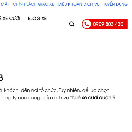
 MẬT
CHÍNH SÁCH GIAO XE
ĐIỀU KHOẢN DỊCH VỤ
TUYỂN DỤNG
Ê XE CƯỚI
BLOG XE
0909 803 430
3
à khách đến nơi tổ chức. Tuy nhiên, để lựa chọn
 công ty nào cung cấp dịch vụ
thuê xe cưới quận 9