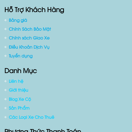
Zalo :
0909803430 (
Mr.Ngọc
)
Website:
www.duyencar.com
Hỗ Trợ Khách Hàng
Bảng giá
Chính Sách Bảo Mật
Chính sách Giao Xe
Điều Khoản Dịch Vụ
Tuyển dụng
Danh Mục
Liên hệ
Giới thiệu
Blog Xe Cộ
Sản Phẩm