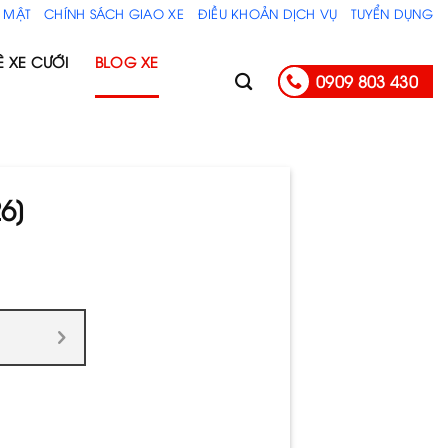
 MẬT
CHÍNH SÁCH GIAO XE
ĐIỀU KHOẢN DỊCH VỤ
TUYỂN DỤNG
Ê XE CƯỚI
BLOG XE
0909 803 430
6]
]