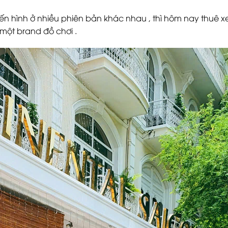
n hình ở nhiều phiên bản khác nhau , thì hôm nay thuê xe
ột brand đồ chơi .