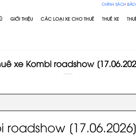
CHÍNH SÁCH BẢO
Ủ
GIỚI THIỆU
CÁC LOẠI XE CHO THUÊ
THUÊ XE
THU
huê xe Kombi roadshow [17.06.202
i roadshow [17.06.2026