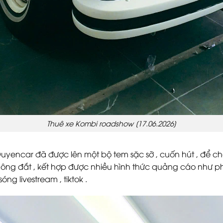
Thuê xe Kombi roadshow [17.06.2026]
Duyencar đã được lên một bộ tem sặc sỡ , cuốn hút , để c
ông đắt , kết hợp được nhiều hình thức quảng cáo như ph
óng livestream , tiktok .