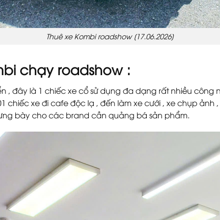
Thuê xe Kombi roadshow [17.06.2026]
mbi chạy roadshow :
ển , đây là 1 chiếc xe cổ sử dụng đa dạng rất nhiều công 
1 chiếc xe đi cafe độc lạ , đến làm xe cưới , xe chụp ảnh ,
trưng bày cho các brand cần quảng bá sản phẩm.