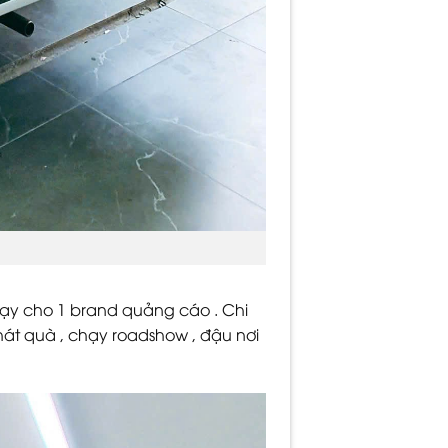
hạy cho 1 brand quảng cáo . Chi
át quà , chạy roadshow , đậu nơi