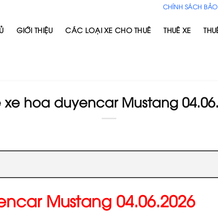
CHÍNH SÁCH BẢO
Ủ
GIỚI THIỆU
CÁC LOẠI XE CHO THUÊ
THUÊ XE
THU
 xe hoa duyencar Mustang 04.06
encar Mustang 04.06.2026