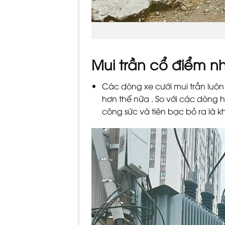
Mui trần cổ điểm 
Các dòng xe cưới mui trần luôn
hơn thế nữa . So với các dòng h
công sức và tiên bạc bỏ ra là 