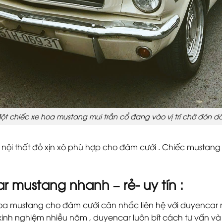
ột chiếc xe hoa mustang mui trần cổ đang vào vị trí chờ đón d
nội thất đỏ xịn xò phù hợp cho đám cưới . Chiếc mustang 
 mustang nhanh – rẻ- uy tín :
 mustang cho đám cưới cân nhắc liên hệ với duyencar ng
 kinh nghiệm nhiều năm , duyencar luôn bít cách tư vấn v