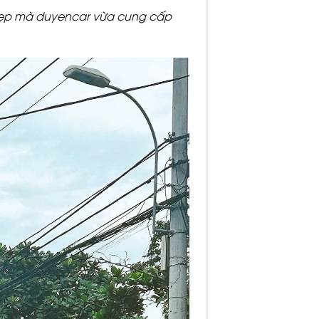
 đẹp mà duyencar vừa cung cấp