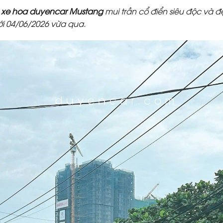
 xe hoa duyencar Mustang
mui trần cổ điển siêu độc và
ới 04/06/2026 vừa qua.