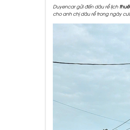
Duyencar gửi đến dâu rể lịch
thuê
cho anh chị dâu rể trong ngày cư