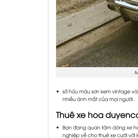
M
sở hữu màu sơn kem vintage và 
nhiều ánh mắt của mọi người .
Thuê xe hoa duyencar
Bạn đang quan tâm dòng xe hoa
nghiệp về cho thuê xe cưới với