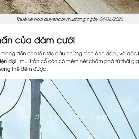
Thuê xe hoa duyencar mustang ngày 04/06/2026
nhấn của đám cưới
 mang đến cho lễ rước dâu những hình ảnh đẹp , và đặc bi
iện đại , mui trần cổ còn có thêm nét chấm phá từ thời gia
không thể đếm được ,