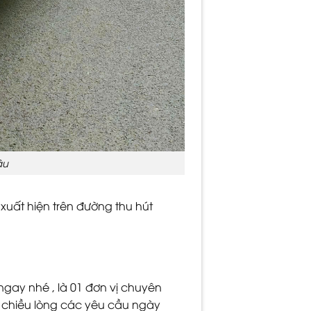
âu
xuất hiện trên đường thu hút
ay nhé , là 01 đơn vị chuyên
à chiều lòng các yêu cầu ngày