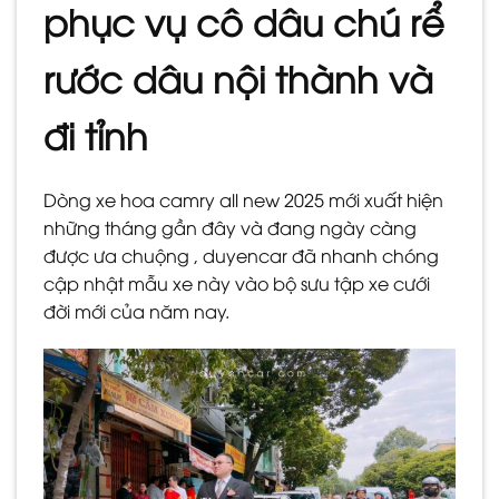
phục vụ cô dâu chú rể
rước dâu nội thành và
đi tỉnh
Dòng xe hoa camry all new 2025 mới xuất hiện
những tháng gần đây và đang ngày càng
được ưa chuộng , duyencar đã nhanh chóng
cập nhật mẫu xe này vào bộ sưu tập xe cưới
đời mới của năm nay.