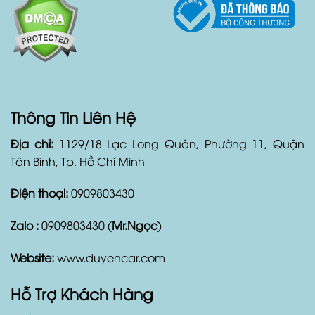
Thông Tin Liên Hệ
Địa chỉ:
1129/18 Lạc Long Quân, Phường 11, Quận
Tân Bình, Tp. Hồ Chí Minh
Điện thoại:
0909803430
Zalo :
0909803430 (
Mr.Ngọc
)
Website:
www.duyencar.com