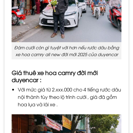
Đám cưới còn gì tuyệt vời hơn nếu rước dâu bằng
xe hoa camry all new đời mới 2025 của duyencar
Giá thuê xe hoa camry đời mới
duyencar :
Với mức giá từ 2.xxx.000 cho 4 tiếng rước dâu
nội thành tùy theo lộ trình cưới , giá đã gồm
hoa lụa và lái xe .