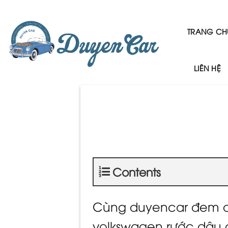
Skip
to
content
TRANG CH
LIÊN HỆ
Contents
Cùng duyencar đem d
volkswagen rước dâu 