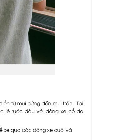
iển từ mui cứng đến mui trần . Tại
c lễ rước dâu với dòng xe cổ do
để xe qua các dòng xe cưới và