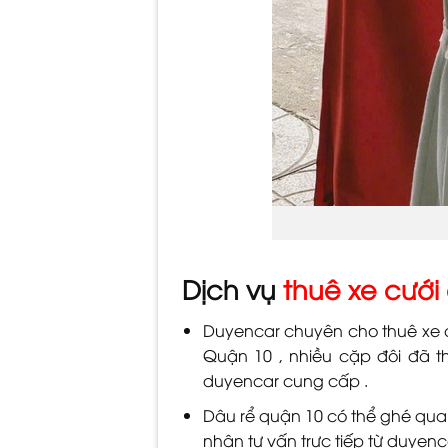
Dịch vụ
thuê xe cưới
Duyencar chuyên cho thuê xe cướ
Quận 10 , nhiều cặp đôi đã t
duyencar cung cấp .
Dâu rể quận 10 có thể ghé qua 
nhận tư vấn trực tiếp từ duyenc