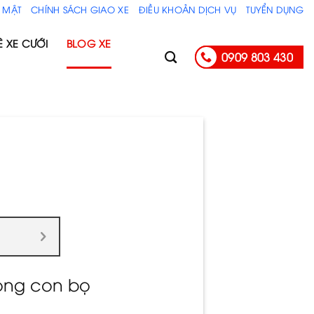
 MẬT
CHÍNH SÁCH GIAO XE
ĐIỀU KHOẢN DỊCH VỤ
TUYỂN DỤNG
Ê XE CƯỚI
BLOG XE
0909 803 430
òng con bọ