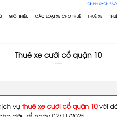
CHÍNH SÁCH BẢO
Ủ
GIỚI THIỆU
CÁC LOẠI XE CHO THUÊ
THUÊ XE
THU
Thuê xe cưới cổ quận 10
ịch vụ
thuê xe cưới cổ quận 10
với d
cho dâu rể ngày 02/11/2025.