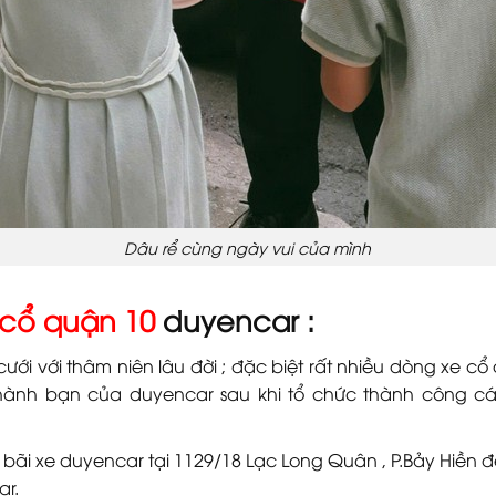
Dâu rể cùng ngày vui của mình
 cổ quận 10
duyencar :
i với thâm niên lâu đời ; đặc biệt rất nhiều dòng xe cổ đ
hành bạn của duyencar sau khi tổ chức thành công cá
bãi xe duyencar tại 1129/18 Lạc Long Quân , P.Bảy Hiền 
ar.