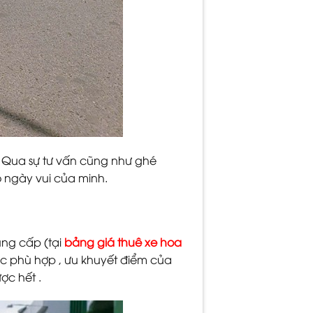
 Qua sự tư vấn cũng như ghé
 ngày vui của minh.
ng cấp (tại
bảng giá thuê xe hoa
ục phù hợp , ưu khuyết điểm của
ợc hết .