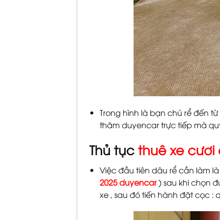
Trong hình là bạn chú rể đến 
thăm duyencar trực tiếp mà qu
Thủ tục
thuê xe cươi
Việc đầu tiên dâu rể cần làm l
2025 duyencar
) sau khi chọn 
xe , sau đó tiến hành đặt cọc :