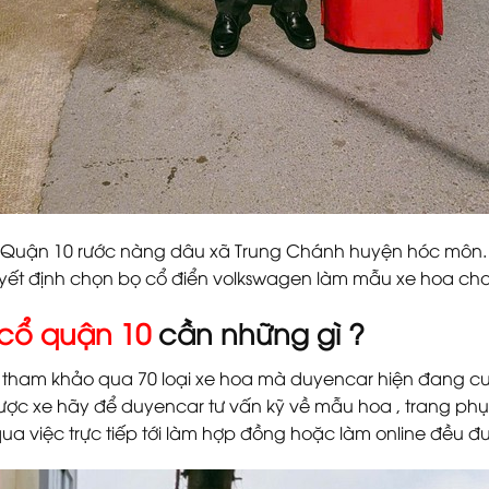
từ Quận 10 rước nàng dâu xã Trung Chánh huyện hóc môn.
yết định chọn bọ cổ điển volkswagen làm mẫu xe hoa cho
 cổ quận 10
cần những gì ?
à tham khảo qua 70 loại xe hoa mà duyencar hiện đang cu
được xe hãy để duyencar tư vấn kỹ về mẫu hoa , trang ph
 qua việc trực tiếp tới làm hợp đồng hoặc làm online đều đư