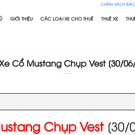
CHÍNH SÁCH BẢO
Ủ
GIỚI THIỆU
CÁC LOẠI XE CHO THUÊ
THUÊ XE
THU
Xe Cổ Mustang Chụp Vest [30/06
ustang Chụp Vest
[30/0