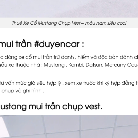
Thuê Xe Cổ Mustang Chụp Vest – mẫu nam siêu cool
 mui trần #duyencar :
dòng xe cổ mui trần trứ danh , hiếm và độc bản dành cho
mẫu xe thuộc nhà : Mustang , Kombi, Datsun, Mercurry Coug
 vấn mức giá siêu hợp lý , xem xe trước khi ký hợp đồng th
 chụp và ghi hình .
ustang mui trần chụp vest.