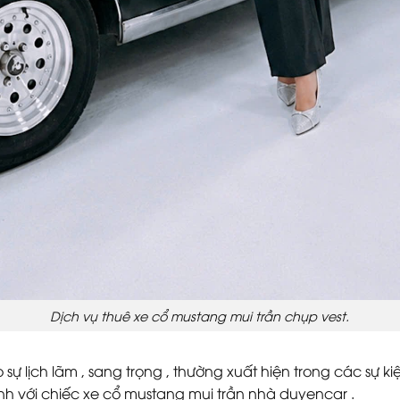
Dịch vụ thuê xe cổ mustang mui trần chụp vest.
ự lịch lãm , sang trọng , thường xuất hiện trong các sự kiệ
nh với chiếc xe cổ mustang mui trần nhà duyencar .