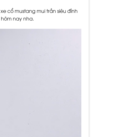
 xe cổ mustang mui trần siêu đỉnh
 hôm nay nha.