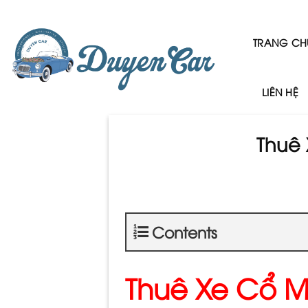
Skip
to
content
TRANG CH
LIÊN HỆ
Thuê 
Contents
Thuê Xe Cổ M