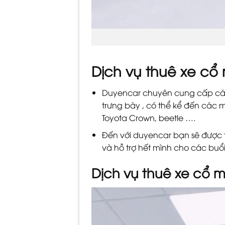
Dịch vụ thuê xe cổ
Duyencar chuyên cung cấp các 
trưng bày , có thể kể đến các 
Toyota Crown, beetle ….
Đến với duyencar bạn sẽ được tư
và hỗ trợ hết mình cho các buổi
Dịch vụ thuê xe cổ m