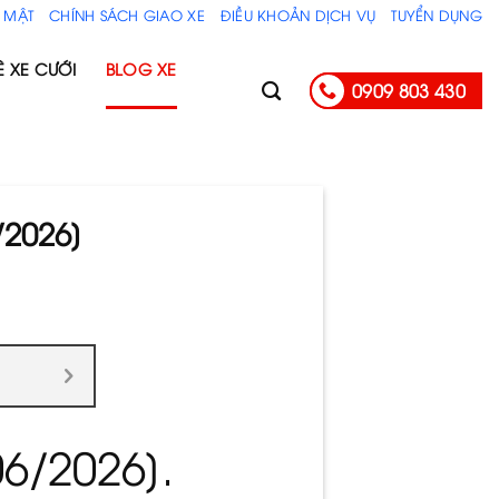
 MẬT
CHÍNH SÁCH GIAO XE
ĐIỀU KHOẢN DỊCH VỤ
TUYỂN DỤNG
Ê XE CƯỚI
BLOG XE
0909 803 430
/2026]
6/2026].