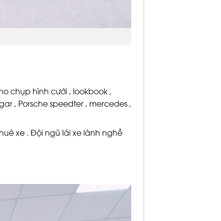
 chụp hình cưới , lookbook ,
ar , Porsche speedter , mercedes ,
uê xe . Đội ngũ lái xe lành nghề