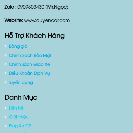
Tân Bình, Tp. Hồ Chí Minh
Điện thoại:
0909803430
Zalo :
0909803430 (
Mr.Ngọc
)
Website:
www.duyencar.com
Hỗ Trợ Khách Hàng
Bảng giá
Chính Sách Bảo Mật
Chính sách Giao Xe
Điều Khoản Dịch Vụ
Tuyển dụng
Danh Mục
Liên hệ