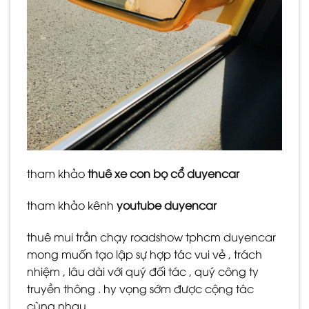
tham khảo
thuê xe con bọ cổ duyencar
tham khảo kênh
youtube duyencar
thuê mui trần chạy roadshow tphcm duyencar
mong muốn tạo lập sự hợp tác vui vẻ , trách
nhiệm , lâu dài với quý đối tác , quý công ty
truyền thông . hy vọng sớm được cộng tác
cùng nhau.