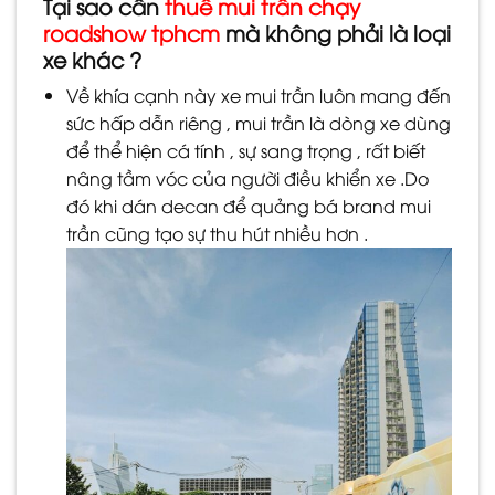
Tại sao cần
thuê mui trần chạy
roadshow tphcm
mà không phải là loại
xe khác ?
Về khía cạnh này xe mui trần luôn mang đến
sức hấp dẫn riêng , mui trần là dòng xe dùng
để thể hiện cá tính , sự sang trọng , rất biết
nâng tầm vóc của người điều khiển xe .Do
đó khi dán decan để quảng bá brand mui
trần cũng tạo sự thu hút nhiều hơn .