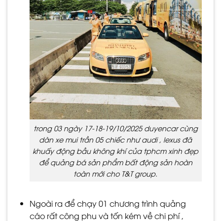
trong 03 ngày 17-18-19/10/2025 duyencar cùng
dàn xe mui trần 05 chiếc như audi , lexus đã
khuấy động bầu không khí của tphcm xinh đẹp
để quảng bá sản phẩm bất động sản hoàn
toàn mới cho T&T group.
Ngoài ra để chạy 01 chương trình quảng
cáo rất công phu và tốn kém về chi phí ,