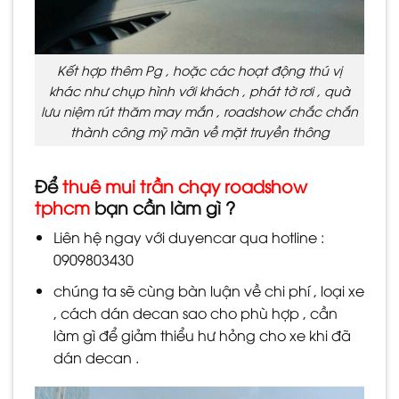
Kết hợp thêm Pg , hoặc các hoạt động thú vị
khác như chụp hình với khách , phát tờ rơi , quà
lưu niệm rút thăm may mắn , roadshow chắc chắn
thành công mỹ mãn về mặt truyền thông
Để
thuê mui trần chạy roadshow
tphcm
bạn cần làm gì ?
Liên hệ ngay với duyencar qua hotline :
0909803430
chúng ta sẽ cùng bàn luận về chi phí , loại xe
, cách dán decan sao cho phù hợp , cần
làm gì để giảm thiểu hư hỏng cho xe khi đã
dán decan .