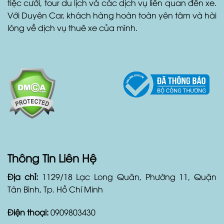
giờ, ngày hoặc tháng với giá cả phải chăng và dịch
vụ hỗ trợ khách hàng tốt nhất. Ngoài ra, Duyên Car
còn cung cấp dịch vụ xe đưa đón sân bay, xe đón
tiệc cưới, tour du lịch và các dịch vụ liên quan đến xe.
Với Duyên Car, khách hàng hoàn toàn yên tâm và hài
lòng về dịch vụ thuê xe của mình.
Thông Tin Liên Hệ
Địa chỉ:
1129/18 Lạc Long Quân, Phường 11, Quận