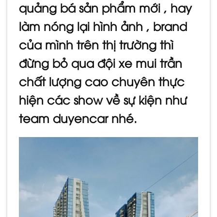
quảng bá sản phẩm mới , hay
làm nóng lại hình ảnh , brand
của mình trên thị trường thì
đừng bỏ qua đội xe mui trần
chất lượng cao chuyên thực
hiện các show về sự kiện như
team duyencar nhé.