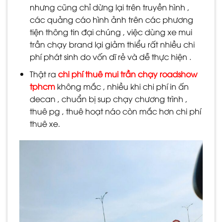
nhưng cũng chỉ dừng lại trên truyền hình ,
các quảng cáo hình ảnh trên các phương
tiện thông tin đại chúng , việc dùng xe mui
trần chạy brand lại giảm thiểu rất nhiều chi
phí phát sinh do vốn dĩ rẻ và dễ thực hiện .
Thật ra
chi phí thuê mui trần chạy roadshow
tphcm
không mắc , nhiều khi chi phí in ấn
decan , chuẩn bị sup chạy chương trình ,
thuê pg , thuê hoạt náo còn mắc hơn chi phí
thuê xe.