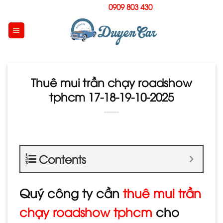
Skip
Hotline:
0909 803 430
to
content
Thuê mui trần chạy roadshow
tphcm 17-18-19-10-2025
Contents
Quý công ty cần
thuê mui trần
chạy roadshow tphcm
cho