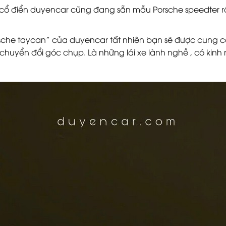
cổ điển duyencar cũng đang sẵn mẫu Porsche speedter r
rsche taycan” của duyencar tất nhiên bạn sẽ được cung cấp
 chuyển đổi góc chụp. Là những lái xe lành nghề , có kin