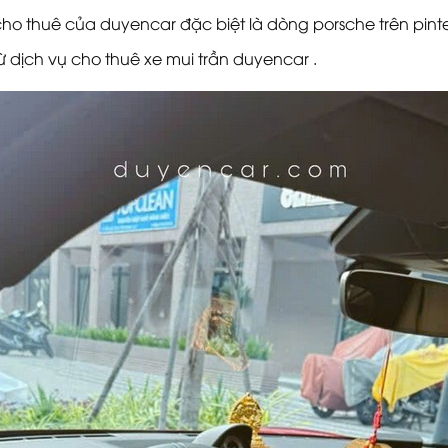
o thuê của duyencar đặc biệt là dòng porsche trên
pinte
từ
dịch vụ cho thuê xe mui trần duyencar
.