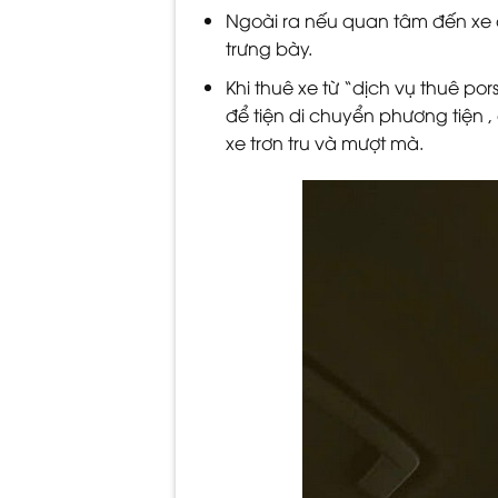
Ngoài ra nếu quan tâm đến xe 
trưng bày.
Khi thuê xe từ “dịch vụ thuê po
để tiện di chuyển phương tiện ,
xe trơn tru và mượt mà.