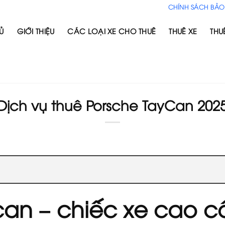
CHÍNH SÁCH BẢO
Ủ
GIỚI THIỆU
CÁC LOẠI XE CHO THUÊ
THUÊ XE
THU
Dịch vụ thuê Porsche TayCan 202
can – chiếc xe cao c