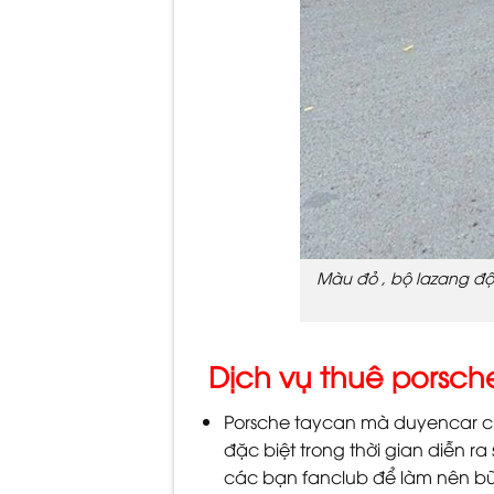
Màu đỏ , bộ lazang độ
Dịch vụ thuê porsc
Porsche taycan mà duyencar ch
đặc biệt trong thời gian diễn r
các bạn fanclub để làm nên bữ