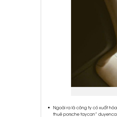
Ngoài ra là công ty có xuất hó
thuê porsche taycan” duyencar