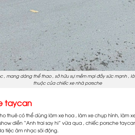
c , mang dáng thể thao , sở hữu sự mềm mại đầy sức mạnh , 
thuộc của chiếc xe nhà porsche
he taycan
o thuê có thể dùng làm xe hoa , làm xe chụp hình, làm 
a show diễn “Anh trai say hi” vừa qua , chiếc porsche ta
a tiệc âm nhạc sôi động.