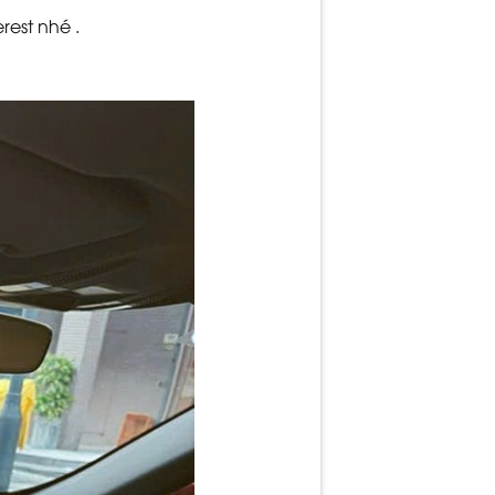
rest
nhé .