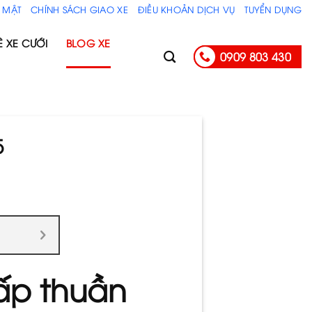
 MẬT
CHÍNH SÁCH GIAO XE
ĐIỀU KHOẢN DỊCH VỤ
TUYỂN DỤNG
Ê XE CƯỚI
BLOG XE
0909 803 430
5
ấp thuần