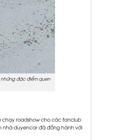
là những đặc điểm quen
xe chạy roadshow cho các fanclub
ycan nhà duyencar đã đồng hành với