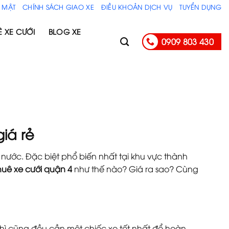
 MẬT
CHÍNH SÁCH GIAO XE
ĐIỀU KHOẢN DỊCH VỤ
TUYỂN DỤNG
Ê XE CƯỚI
BLOG XE
0909 803 430
iá rẻ
 nước. Đặc biệt phổ biến nhất tại khu vực thành
huê xe cưới quận 4
như thế nào? Giá ra sao? Cùng
hì cũng đều cần một chiếc xe tốt nhất để hoàn