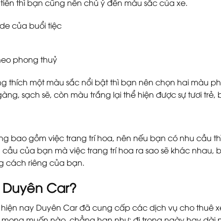
i tiền thì bạn cũng nên chú ý đến màu sắc của xe.
e của buổi tiệc
heo phong thuỷ
thích một màu sắc nổi bật thì bạn nên chọn hai màu phổ
g, sạch sẽ, còn màu trắng lại thể hiện được sự tươi trẻ, 
g bao gồm việc trang trí hoa, nên nếu bạn có nhu cầu thì
u cầu của bạn mà việc trang trí hoa ra sao sẽ khác nhau, b
g cách riêng của bạn.
i Duyên Car?
iện nay Duyên Car đã cung cấp các dịch vụ cho thuê xe 
ỳ mong muốn nào, chẳng hạn như: đi trong ngày hay dài ng