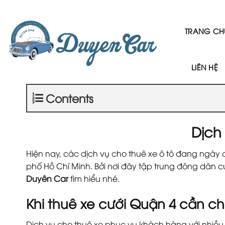
Skip
to
content
TRANG CH
LIÊN HỆ
Contents
Dịch
Hiện nay, các dịch vụ cho thuê xe ô tô đang ngày c
phố Hồ Chí Minh. Bởi nơi đây tập trung đông dân cư 
Duyên Car
tìm hiểu nhé.
Khi thuê xe cưới Quận 4 cần ch
Dịch vụ cho thuê xe phục vụ khách hàng với nhiều