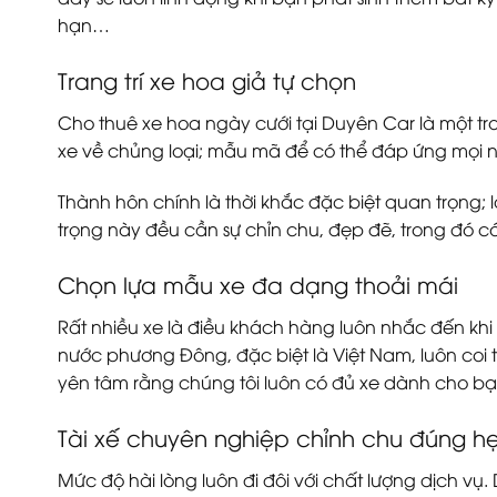
hạn…
Trang trí xe hoa giả tự chọn
Cho thuê xe hoa ngày cưới tại Duyên Car là một t
xe về chủng loại; mẫu mã để có thể đáp ứng mọi 
Thành hôn chính là thời khắc đặc biệt quan trọng; 
trọng này đều cần sự chỉn chu, đẹp đẽ, trong đó c
Chọn lựa mẫu xe đa dạng thoải mái
Rất nhiều xe là điều khách hàng luôn nhắc đến kh
nước phương Đông, đặc biệt là Việt Nam, luôn coi 
yên tâm rằng chúng tôi luôn có đủ xe dành cho bạ
Tài xế chuyên nghiệp chỉnh chu đúng h
Mức độ hài lòng luôn đi đôi với chất lượng dịch 