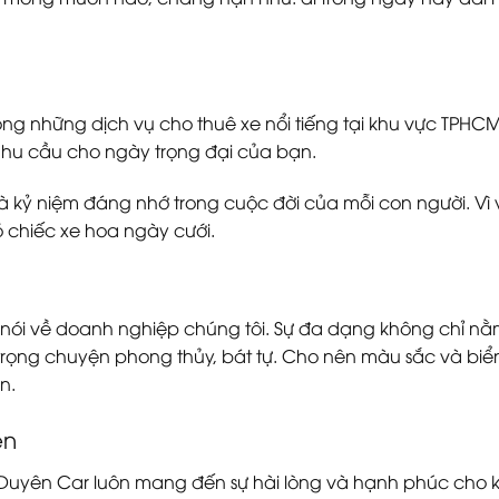
rong những dịch vụ cho thuê xe nổi tiếng tại khu vực T
nhu cầu cho ngày trọng đại của bạn.
là kỷ niệm đáng nhớ trong cuộc đời của mỗi con người. Vì
ó chiếc xe hoa ngày cưới.
i nói về doanh nghiệp chúng tôi. Sự đa dạng không chỉ n
trọng chuyện phong thủy, bát tự. Cho nên màu sắc và biển
n.
ẹn
vụ. Duyên Car luôn mang đến sự hài lòng và hạnh phúc ch