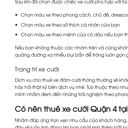
Sau khi đã chọn được chiếc xe cưới phù hợp với tú
Chọn màu xe theo phong cách, chủ đề, dresscod
Chọn màu xe theo sở thích cá nhân của bạn
Chọn màu xe theo mệnh của cô dâu nếu bạn t
Nếu bạn không thuộc các nhóm trên và cũng không 
quãng đường xa nhiều bụi bẩn để trông luôn gọn gàn
Trang trí xe cưới
Dịch vụ cho thuê xe đám cưới thông thường sẽ khôn
hãy hỏi thật kỹ bên dịch vụ nhé. Tuỳ thuộc theo nh
mình nhằm đem đến những trải nghiệm theo phon
Có nên thuê xe cưới Quận 4 tạ
Nhằm đáp ứng trọn vẹn nhu cầu của khách hàng, h
đây sẽ luôn linh động khi bạn phát sinh thêm bất k