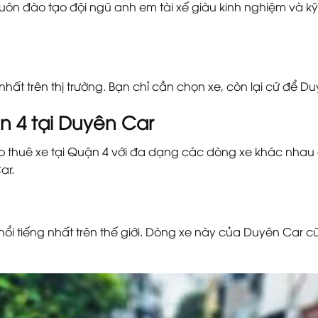
 luôn đào tạo đội ngũ anh em tài xế giàu kinh nghiệm và 
hất trên thị trường. Bạn chỉ cần chọn xe, còn lại cứ để Du
 4 tại Duyên Car
 thuê xe tại Quận 4 với đa dạng các dòng xe khác nhau 
ar.
nổi tiếng nhất trên thế giới. Dòng xe này của Duyên Car c