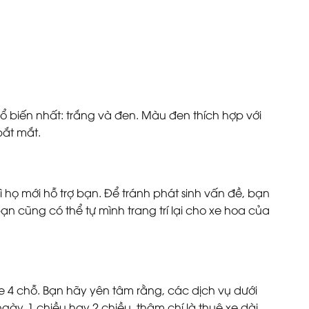
 biến nhất: trắng và đen. Màu đen thích hợp với
bắt mắt.
 họ mới hỗ trợ bạn. Để tránh phát sinh vấn đề, bạn
ạn cũng có thể tự mình trang trí lại cho xe hoa của
4 chỗ. Bạn hãy yên tâm rằng, các dịch vụ dưới
ày, 1 chiều hay 2 chiều, thậm chí là thuê xe dài