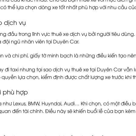
 có thể lựa chọn dòng xe tốt nhất phù hợp với nhu cầu củ
 dịch vụ
đầu trong lĩnh vực thuê xe dịch vụ bởi người tiêu dùng. Đ
 đội ngũ nhân viên tại Duyên Car.
 và chi phí, giấy tờ minh bạch là những điều kiến tạo nê
đi taxi nhưng tại sao dịch vụ thuê xe tại Duyên Car vẫn lu
ó quyền lựa chọn, kiểm định được chất lượng xe trước khi 
i phù hợp
 như Lexus, BMW, Huyndai, Audi… Khi chọn, có một điều bạn
 quan đến tài chính. Điều này sẽ khiến buổi lễ của bạn kém