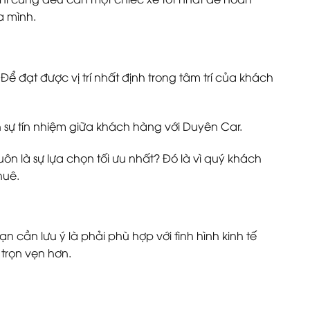
a mình.
ể đạt được vị trí nhất định trong tâm trí của khách
n sự tín nhiệm giữa khách hàng với Duyên Car.
ôn là sự lựa chọn tối ưu nhất? Đó là vì quý khách
thuê.
 cần lưu ý là phải phù hợp với tình hình kinh tế
 trọn vẹn hơn.