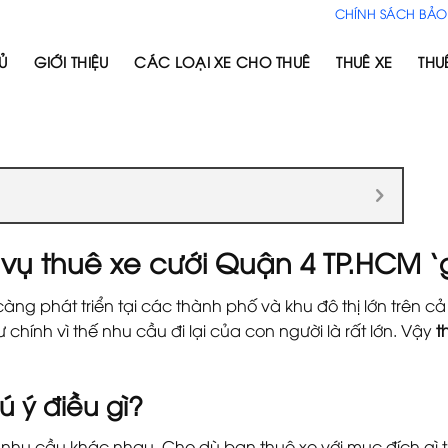
CHÍNH SÁCH BẢO
Ủ
GIỚI THIỆU
CÁC LOẠI XE CHO THUÊ
THUÊ XE
THU
 vụ thuê xe cưới Quận 4 TP.HCM `g
àng phát triển tại các thành phố và khu đô thị lớn trên cả
chính vì thế nhu cầu đi lại của con người là rất lớn. Vậy
t
ú ý điều gì?
 nhu cầu khác nhau. Cho dù bạn thuê xe với mục đích gì t