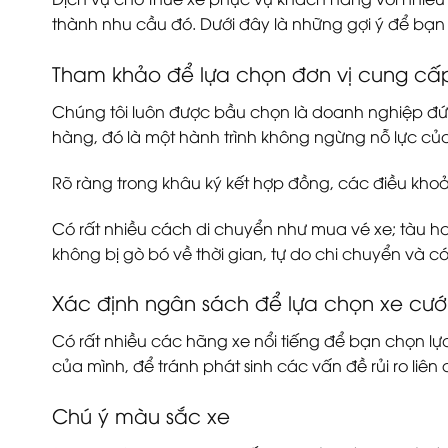
thành nhu cầu đó. Dưới đây là những gợi ý để bạn
Tham khảo để lựa chọn đơn vị cung cấp
Chúng tôi luôn được bầu chọn là doanh nghiệp đứng 
hàng, đó là một hành trình không ngừng nỗ lực của
Rõ ràng trong khâu ký kết hợp đồng, các điều khoản
Có rất nhiều cách di chuyển như mua vé xe; tàu hay 
không bị gò bó về thời gian, tự do chi chuyển và c
Xác định ngân sách để lựa chọn xe cướ
Có rất nhiều các hãng xe nổi tiếng để bạn chọn lựa
của mình, để tránh phát sinh các vấn đề rủi ro liên
Chú ý màu sắc xe