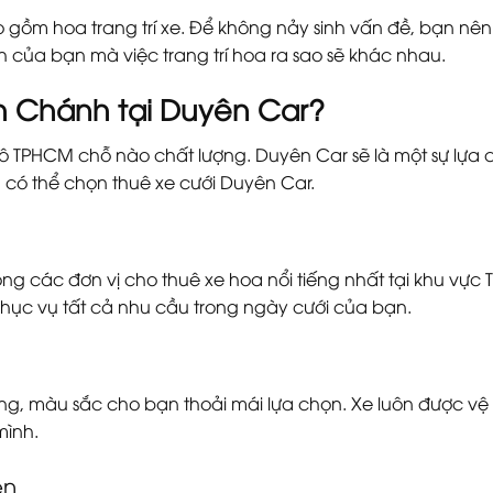
gồm hoa trang trí xe. Để không nảy sinh vấn đề, bạn nên h
ích của bạn mà việc trang trí hoa ra sao sẽ khác nhau.
h Chánh tại Duyên Car?
TPHCM chỗ nào chất lượng. Duyên Car sẽ là một sự lựa chọ
 có thể chọn thuê xe cưới Duyên Car.
rong các đơn vị cho thuê xe hoa nổi tiếng nhất tại khu v
hục vụ tất cả nhu cầu trong ngày cưới của bạn.
g, màu sắc cho bạn thoải mái lựa chọn. Xe luôn được vệ 
mình.
ẹn