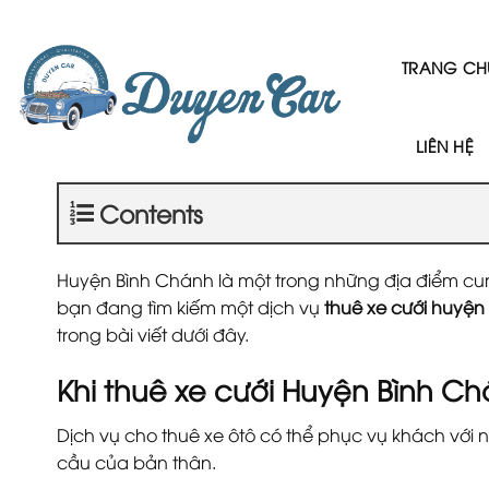
Skip
to
content
TRANG CH
LIÊN HỆ
Contents
Huyện Bình Chánh là một trong những địa điểm cung
bạn đang tìm kiếm một dịch vụ
thuê xe cưới huyện
trong bài viết dưới đây.
Khi thuê xe cưới Huyện Bình Ch
Dịch vụ cho thuê xe ôtô có thể phục vụ khách với 
cầu của bản thân.