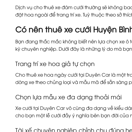
Dịch vụ cho thuê xe đám cưới thường sẽ không bao 
đặt hoa ngoài để trang trí xe. Tuỳ thuộc theo sở th
Có nên thuê xe cưới Huyện Bìn
Bạn đang thắc mắc không biết nên lựa chọn xe ô tô 
kỳ chuyên nghiệp. Dưới đây là những lý do mà bạn
Trang trí xe hoa giả tự chọn
Cho thuê xe hoa ngày cưới tại Duyên Car là một t
dòng xe theo chủng loại và mẫu mã để sẵn sàng p
Chọn lựa mẫu xe đa dạng thoải mái
Xe cưới tại Duyên Car vô cùng đa dạng về kiểu dán
cho bạn một lễ cưới đầy ý nghĩa bên bạn đời của 
Tài xế chuyên nghiệp chỉnh chu đúng h