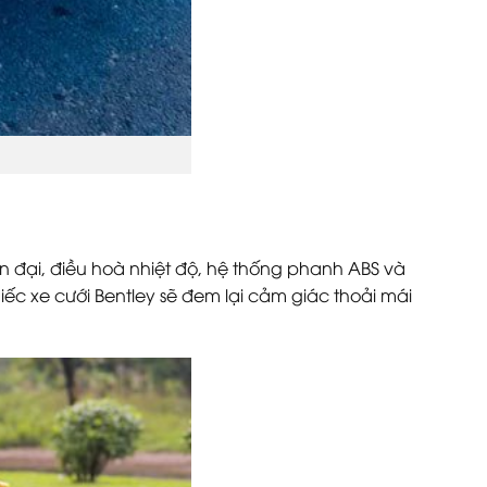
iện đại, điều hoà nhiệt độ, hệ thống phanh ABS và
iếc xe cưới Bentley sẽ đem lại cảm giác thoải mái