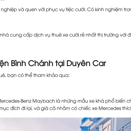
n nghiệp và quen với phục vụ tiệc cưới. Có kinh nghiệm t
à nhà cung cấp dịch vụ thuê xe cưới rẻ nhất thị trường với
ện Bình Chánh tại Duyên Car
uê, bạn có thể tham khảo qua:
 Mercedes-Benz Maybach là những mẫu xe khá phổ biến ch
mục đích đi lại, và giá cả nhằm có chiếc xe Mercedes thíc