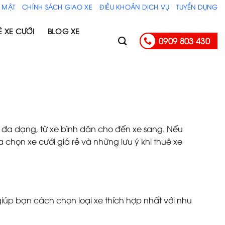
 MẬT
CHÍNH SÁCH GIAO XE
ĐIỀU KHOẢN DỊCH VỤ
TUYỂN DỤNG
Ê XE CƯỚI
BLOG XE
0909 803 430
ụ đa dạng, từ xe bình dân cho đến xe sang. Nếu
 chọn xe cưới giá rẻ và những lưu ý khi thuê xe
iúp bạn cách chọn loại xe thích hợp nhất với nhu