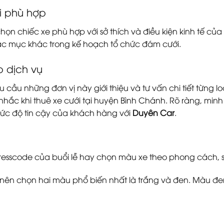
i phù hợp
chọn chiếc xe phù hợp với sở thích và điều kiện kinh tế củ
các mục khác trong kế hoạch tổ chức đám cưới.
 dịch vụ
u cầu những đơn vị này giới thiệu và tư vấn chi tiết từng 
hắc khi thuê xe cưới tại huyện Bình Chánh. Rõ ràng, minh
 mức độ tin cậy của khách hàng với
Duyên Car
.
resscode của buổi lễ hay chọn màu xe theo phong cách, s
n nên chọn hai màu phổ biến nhất là trắng và đen. Màu 