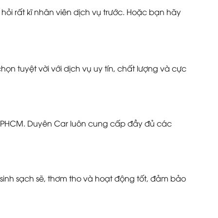
ỏi rất kĩ nhân viên dịch vụ trước. Hoặc bạn hãy
n tuyệt vời với dịch vụ uy tín, chất lượng và cực
ực TPHCM. Duyên Car luôn cung cấp đầy đủ các
sinh sạch sẽ, thơm tho và hoạt động tốt, đảm bảo