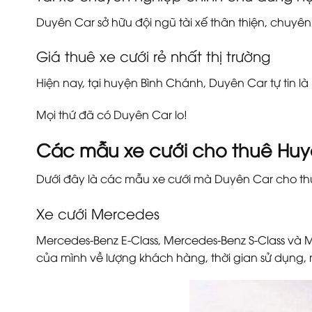
Duyên Car sở hữu đội ngũ tài xế thân thiện, chuyê
Giá thuê xe cưới rẻ nhất thị trường
Hiện nay, tại huyện Bình Chánh, Duyên Car tự tin l
Mọi thứ đã có Duyên Car lo!
Các mẫu xe cưới cho thuê Huy
Dưới đây là các mẫu xe cưới mà Duyên Car cho th
Xe cưới Mercedes
Mercedes-Benz E-Class, Mercedes-Benz S-Class và
của mình về lượng khách hàng, thời gian sử dụng, 