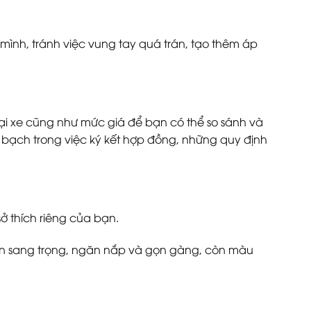
a mình, tránh việc vung tay quá trán, tạo thêm áp
loại xe cũng như mức giá để bạn có thể so sánh và
 bạch trong việc ký kết hợp đồng, những quy định
ở thích riêng của bạn.
đen sang trọng, ngăn nắp và gọn gàng, còn màu