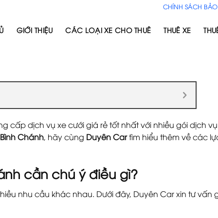
CHÍNH SÁCH BẢO
Ủ
GIỚI THIỆU
CÁC LOẠI XE CHO THUÊ
THUÊ XE
THU
 cấp dịch vụ xe cưới giá rẻ tốt nhất với nhiều gói dịch v
 Bình Chánh
, hãy cùng
Duyên Car
tìm hiểu thêm về các lựa
ánh cần chú ý điều gì?
nhiều nhu cầu khác nhau. Dưới đây, Duyên Car xin tư vấn g