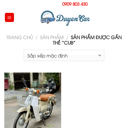
Skip
Hotline:
0909 803 430
to
content
TRANG CHỦ
/
SẢN PHẨM
/
SẢN PHẨM ĐƯỢC GẮN
THẺ “CUB”