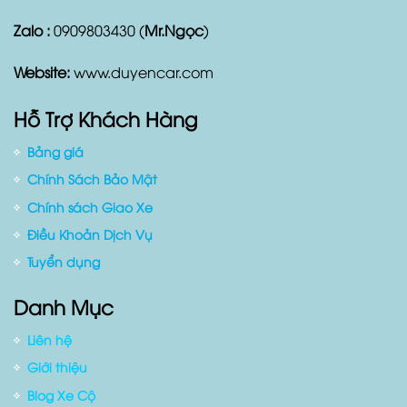
Tân Bình, Tp. Hồ Chí Minh
Điện thoại:
0909803430
Zalo :
0909803430 (
Mr.Ngọc
)
Website:
www.duyencar.com
Hỗ Trợ Khách Hàng
Bảng giá
Chính Sách Bảo Mật
Chính sách Giao Xe
Điều Khoản Dịch Vụ
Tuyển dụng
Danh Mục
Liên hệ