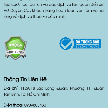
giờ, ngày hoặc tháng với giá cả phải chăng và dịch
vụ hỗ trợ khách hàng tốt nhất. Ngoài ra, Duyên Car
còn cung cấp dịch vụ xe đưa đón sân bay, xe đón
tiệc cưới, tour du lịch và các dịch vụ liên quan đến xe.
Với Duyên Car, khách hàng hoàn toàn yên tâm và hài
lòng về dịch vụ thuê xe của mình.
Thông Tin Liên Hệ
Địa chỉ:
1129/18 Lạc Long Quân, Phường 11, Quận