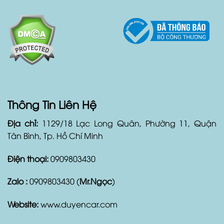
lòng về dịch vụ thuê xe của mình.
Thông Tin Liên Hệ
Địa chỉ:
1129/18 Lạc Long Quân, Phường 11, Quận
Tân Bình, Tp. Hồ Chí Minh
Điện thoại:
0909803430
Zalo :
0909803430 (
Mr.Ngọc
)