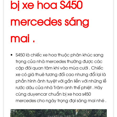
bị xe hoa S450
mercedes sáng
mai .
S450 là chiếc xe hoa thuộc phân khúc sang
trọng của nhà mercedes thường được các
cặp đôi quan tâm khi vào mùa cưới . Chiếc
xe có giá thuê tương đối cao nhưng đổi lại là
phần hình ảnh tuyệt vời gắn liền với những lễ
rước dâu của nhà Trâm anh thế phiệt . Hãy
cùng duyencar chuẩn bị xe hoa s450
mercedes cho ngày trọng đại sáng mai nhé .