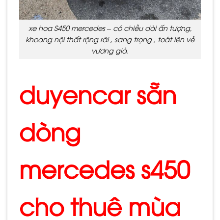
xe hoa S450 mercedes – có chiều dài ấn tượng,
khoang nội thất rộng rãi , sang trọng , toát lên vẻ
vương giả.
duyencar sẵn
dòng
mercedes s450
cho thuê mùa