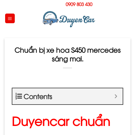
Skip
Hotline:
0909 803 430
to
content
Chuẩn bị xe hoa S450 mercedes
sáng mai.
Contents
Duyencar chuẩn