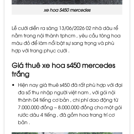
xe hoa S450 mercedes
Lễ cưới diễn ra sáng 13/06/2026 02 nhà dâu rể
nằm trong nội thành tphcm , yêu cầu tông hoa
màu đỏ để làm nổi bật sự sang trọng và phù
hợp với trang phục cưới .
Giá thuê xe hoa s450 mercedes
trắng
Hiện nay giá thuê s450 đã rất phù hợp với đại
đa số thu nhập người việt nam , với gói nội
thành 04 tiếng cơ bản , chi phí dao động từ
7.000.000 đồng – 8.000.000 đồng cho một gói
rước dâu 4 tiếng , đã gồm hoa trang trí cơ
bản .