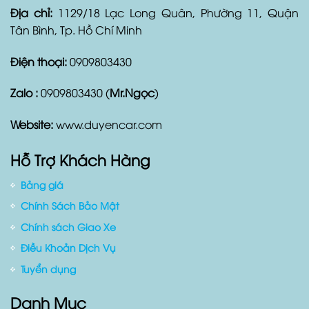
Thông Tin Liên Hệ
Địa chỉ:
1129/18 Lạc Long Quân, Phường 11, Quận
Tân Bình, Tp. Hồ Chí Minh
Điện thoại:
0909803430
Zalo :
0909803430 (
Mr.Ngọc
)
Website:
www.duyencar.com
Hỗ Trợ Khách Hàng
Bảng giá
Chính Sách Bảo Mật
Chính sách Giao Xe
Điều Khoản Dịch Vụ