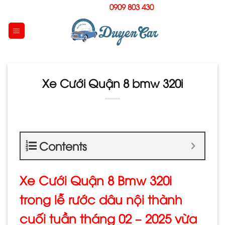
Skip
Hotline:
0909 803 430
to
content
Xe Cưới Quận 8 bmw 320i
Contents
Xe Cưới Quận 8 Bmw 320i
trong lễ rước dâu nội thành
cuối tuần tháng 02 – 2025 vừa