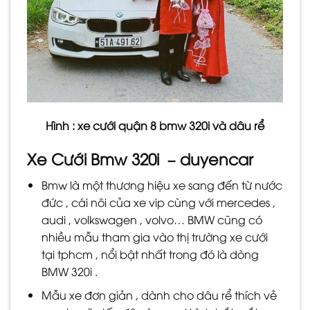
Hình : xe cưới quận 8 bmw 320i và dâu rể
Xe Cưới Bmw 320i – duyencar
Bmw là một thương hiệu xe sang đến từ nước
đức , cái nôi của xe vip cùng với mercedes ,
audi , volkswagen , volvo… BMW cũng có
nhiều mẫu tham gia vào thị trường xe cưới
tại tphcm , nổi bật nhất trong đó là dòng
BMW 320i .
Mẫu xe đơn giản , dành cho dâu rể thích vẻ