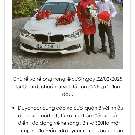
Chú rể và rể phụ trong lễ cưới ngày 22/02/2025
tại Quận 8 chuẩn bị sính lễ trên đường đi đón
dâu.
Duyencar cung cấp xe cưới quận 8 với nhiều
dòng xe , nổi bật , từ xe mui trần đến xe cổ
điển , đa dạng về xe sang . Bmw 320i là một
trong số đó. Đến với duyencar các bạn nhận