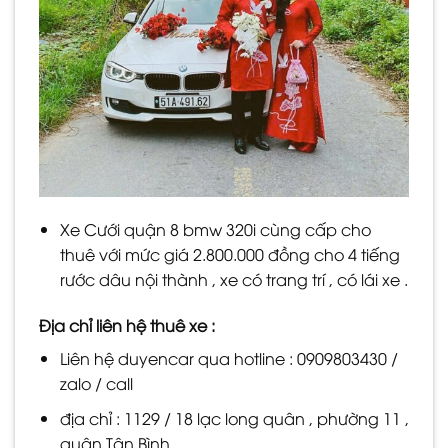
Xe Cưới quận 8 bmw 320i cùng cấp cho
thuê với mức giá 2.800.000 đồng cho 4 tiếng
rước dâu nội thành , xe có trang trí , có lái xe .
Địa chỉ liên hệ thuê xe :
Liên hệ duyencar qua hotline : 0909803430 /
zalo / call
địa chỉ : 1129 / 18 lạc long quân , phường 11 ,
quận Tân Bình