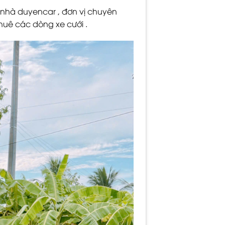
 nhà duyencar , đơn vị chuyên
huê các dòng xe cưới .