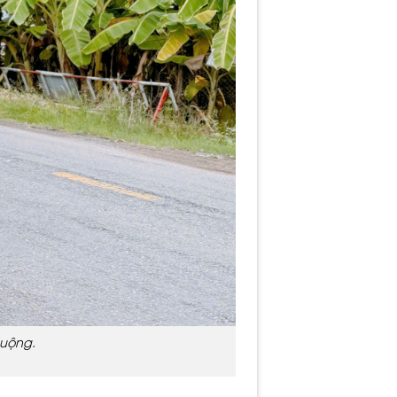
huộng.