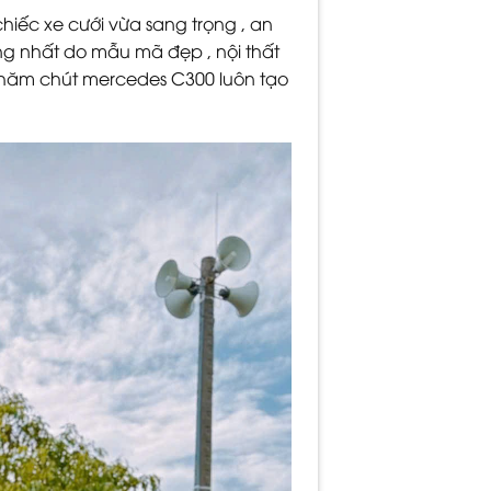
chiếc xe cưới vừa sang trọng , an
ng nhất do mẫu mã đẹp , nội thất
 chăm chút mercedes C300 luôn tạo