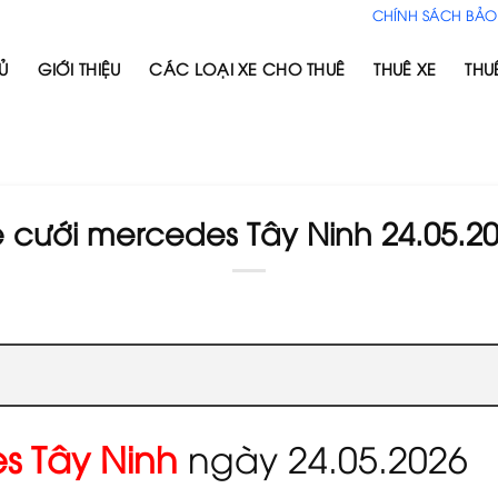
CHÍNH SÁCH BẢO
Ủ
GIỚI THIỆU
CÁC LOẠI XE CHO THUÊ
THUÊ XE
THU
 cưới mercedes Tây Ninh 24.05.2
s Tây Ninh
ngày 24.05.2026