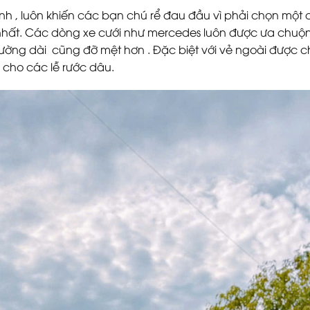
tỉnh , luôn khiến các bạn chú rể đau đầu vì phải chọn một 
ốt nhất. Các dòng xe cưới như mercedes luôn được ưa chuộ
đường dài cũng đỡ mệt hơn . Đặc biệt với vẻ ngoài được
rị cho các lễ rước dâu.