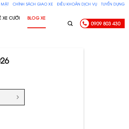
 MẬT
CHÍNH SÁCH GIAO XE
ĐIỀU KHOẢN DỊCH VỤ
TUYỂN DỤNG
Ê XE CƯỚI
BLOG XE
0909 803 430
026