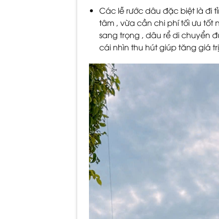
Các lễ rước dâu đặc biệt là đi 
tâm , vừa cần chi phí tối ưu t
sang trọng , dâu rể di chuyển 
cái nhìn thu hút giúp tăng giá t