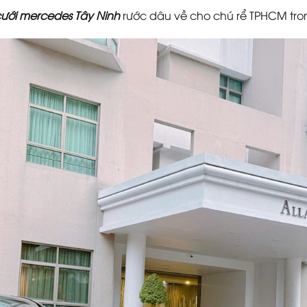
cưới mercedes Tây Ninh
rước dâu về cho chú rể TPHCM tro