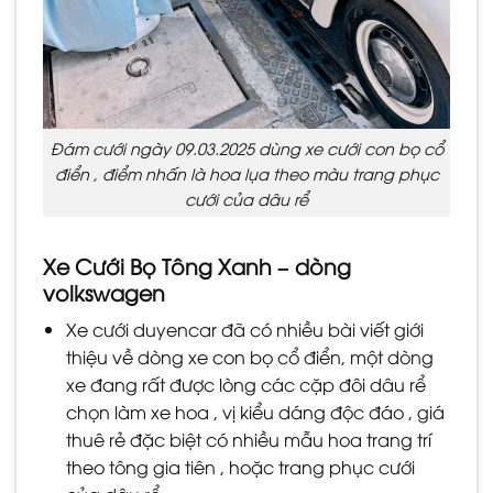
Đám cưới ngày 09.03.2025 dùng xe cưới con bọ cổ
điển , điểm nhấn là hoa lụa theo màu trang phục
cưới của dâu rể
Xe Cưới Bọ Tông Xanh – dòng
volkswagen
Xe cưới duyencar đã có nhiều bài viết giới
thiệu về dòng xe con bọ cổ điển, một dòng
xe đang rất được lòng các cặp đôi dâu rể
chọn làm xe hoa , vị kiểu dáng độc đáo , giá
thuê rẻ đặc biệt có nhiều mẫu hoa trang trí
theo tông gia tiên , hoặc trang phục cưới