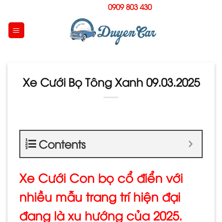
Skip
Hotline:
0909 803 430
to
content
Xe Cưới Bọ Tông Xanh 09.03.2025
Contents
Xe Cưới Con bọ cổ điển với
nhiều mẫu trang trí hiện đại
đang là xu hướng của 2025.