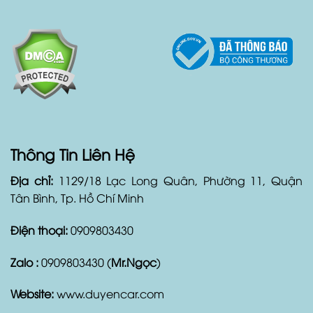
Với Duyên Car, khách hàng hoàn toàn yên tâm và hài
lòng về dịch vụ thuê xe của mình.
Thông Tin Liên Hệ
Địa chỉ:
1129/18 Lạc Long Quân, Phường 11, Quận
Tân Bình, Tp. Hồ Chí Minh
Điện thoại:
0909803430
Zalo :
0909803430 (
Mr.Ngọc
)