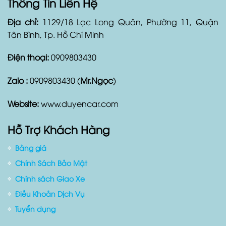
Thông Tin Liên Hệ
Địa chỉ:
1129/18 Lạc Long Quân, Phường 11, Quận
Tân Bình, Tp. Hồ Chí Minh
Điện thoại:
0909803430
Zalo :
0909803430 (
Mr.Ngọc
)
Website:
www.duyencar.com
Hỗ Trợ Khách Hàng
Bảng giá
Chính Sách Bảo Mật
Chính sách Giao Xe