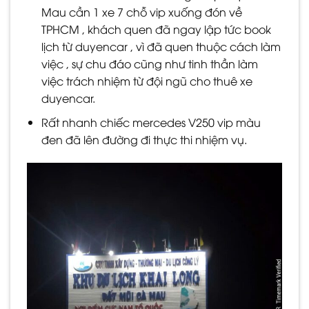
Mau cần 1 xe 7 chỗ vip xuống đón về
TPHCM , khách quen đã ngay lập tức book
lịch từ duyencar , vì đã quen thuộc cách làm
việc , sự chu đáo cũng như tinh thần làm
việc trách nhiệm từ đội ngũ cho thuê xe
duyencar.
Rất nhanh chiếc mercedes V250 vip màu
đen đã lên đường đi thực thi nhiệm vụ.