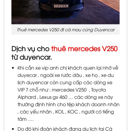
Thuê mercedes V250 đi cà mau cùng Duyencar
Dịch vụ cho
thuê mercedes V250
từ duyencar.
Khi cần xe vip anh chị khách quen lại nhớ về
duyecar , ngoài xe rước dâu , xe họ , xe du
lịch duyencar còn cung cấp các dòng xe
VIP 7 chỗ như : mercedes V250 , Toyota
Alphard , Lexus gx 460 … các dòng xe này
thường định hình cho tệp khách doanh nhân
, các yếu nhân , KOL , KOC , người có tiếng
tăm ….
Do đó khi đoàn khách đang du lịch tại Cà