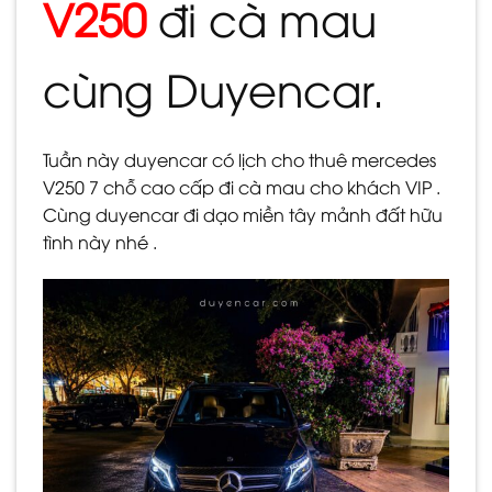
V250
đi cà mau
cùng Duyencar.
Tuần này duyencar có lịch cho thuê mercedes
V250 7 chỗ cao cấp đi cà mau cho khách VIP .
Cùng duyencar đi dạo miền tây mảnh đất hữu
tình này nhé .