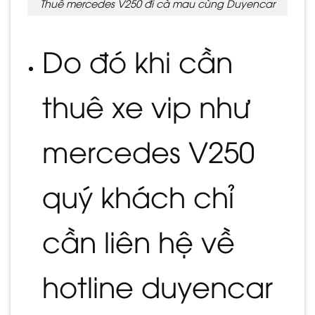
Thuê mercedes V250 đi cà mau cùng Duyencar
Do đó khi cần
thuê xe vip như
mercedes V250
quý khách chỉ
cần liên hệ về
hotline duyencar