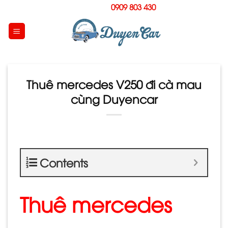
Skip
Hotline:
0909 803 430
to
content
Thuê mercedes V250 đi cà mau
cùng Duyencar
Contents
Thuê mercedes