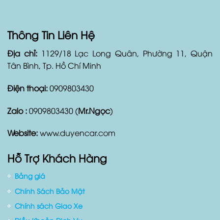
Thông Tin Liên Hệ
Địa chỉ:
1129/18 Lạc Long Quân, Phường 11, Quận
Tân Bình, Tp. Hồ Chí Minh
Điện thoại:
0909803430
Zalo :
0909803430 (
Mr.Ngọc
)
Website:
www.duyencar.com
Hỗ Trợ Khách Hàng
Bảng giá