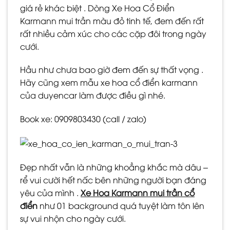
giá rẻ khác biệt . Dòng Xe Hoa Cổ Điển
Karmann mui trần màu đỏ tinh tế, đem đến rất
rất nhiều cảm xúc cho các cặp đôi trong ngày
cưới.
Hầu như chưa bao giờ đem đến sự thất vọng .
Hãy cũng xem mẫu xe hoa cổ điển karmann
của duyencar làm được điều gì nhé.
Book xe: 0909803430 (call / zalo)
Đẹp nhất vẫn là những khoẳng khắc mà dâu –
rể vui cười hết nấc bên những người bạn đáng
yêu của mình .
Xe Hoa Karmann mui trần cổ
điển
như 01 background quá tuyệt làm tôn lên
sự vui nhộn cho ngày cưới.