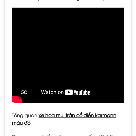
Tổng quan
xe hoa mui trần cổ điển karmann
màu đỏ