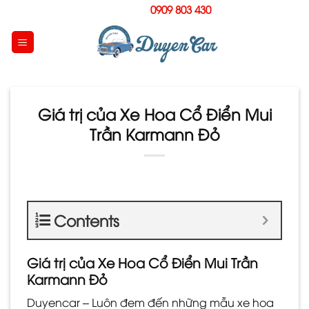
Skip
Hotline:
0909 803 430
to
content
Giá trị của Xe Hoa Cổ Điển Mui
Trần Karmann Đỏ
Contents
Giá trị của Xe Hoa Cổ Điển Mui Trần
Karmann Đỏ
Duyencar – Luôn đem đến những mẫu xe hoa