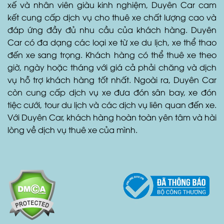
Duyên Car
là một trong những công ty cho thuê xe uy
tín và chuyên nghiệp tại Hồ Chí Minh. Với đội ngũ tài
xế và nhân viên giàu kinh nghiệm, Duyên Car cam
kết cung cấp dịch vụ cho thuê xe chất lượng cao và
đáp ứng đầy đủ nhu cầu của khách hàng. Duyên
Car có đa dạng các loại xe từ xe du lịch, xe thể thao
đến xe sang trọng. Khách hàng có thể thuê xe theo
giờ, ngày hoặc tháng với giá cả phải chăng và dịch
vụ hỗ trợ khách hàng tốt nhất. Ngoài ra, Duyên Car
còn cung cấp dịch vụ xe đưa đón sân bay, xe đón
tiệc cưới, tour du lịch và các dịch vụ liên quan đến xe.
Với Duyên Car, khách hàng hoàn toàn yên tâm và hài
lòng về dịch vụ thuê xe của mình.