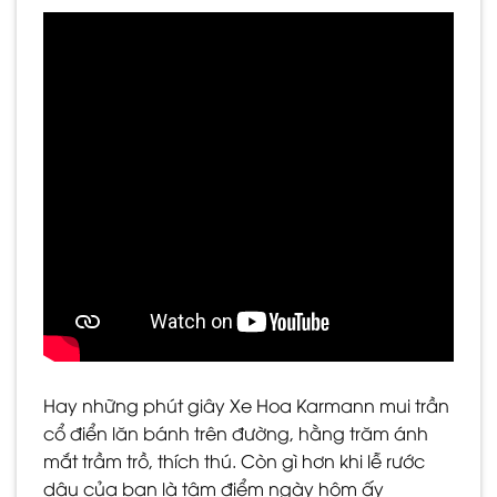
Hay những phút giây Xe Hoa Karmann mui trần
cổ điển lăn bánh trên đường, hằng trăm ánh
mắt trầm trồ, thích thú. Còn gì hơn khi lễ rước
dâu của bạn là tâm điểm ngày hôm ấy