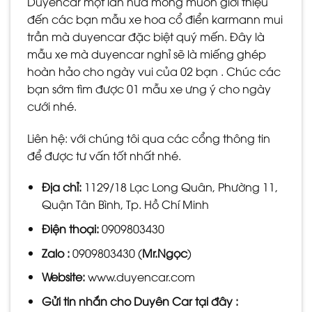
Duyencar một lần nữa mong muốn giới thiệu
đến các bạn mẫu xe hoa cổ điển karmann mui
trần mà duyencar đặc biệt quý mến. Đây là
mẫu xe mà duyencar nghỉ sẽ là miếng ghép
hoàn hảo cho ngày vui của 02 bạn . Chúc các
bạn sớm tìm được 01 mẫu xe ưng ý cho ngày
cưới nhé.
Liên hệ: với chúng tôi qua các cổng thông tin
để được tư vấn tốt nhất nhé.
Địa chỉ:
1129/18 Lạc Long Quân, Phường 11,
Quận Tân Bình, Tp. Hồ Chí Minh
Điện thoại:
0909803430
Zalo :
0909803430 (
Mr.Ngọc
)
Website:
www.duyencar.com
Gửi tin nhắn cho
Duyên Car
tại đây :