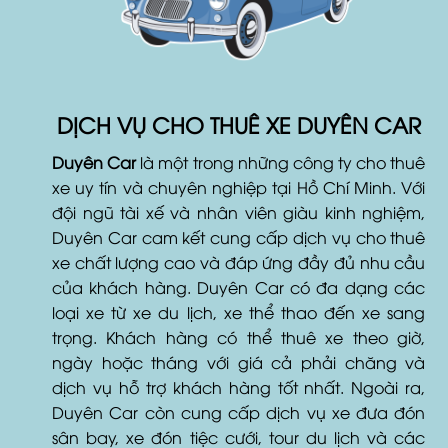
DỊCH VỤ CHO THUÊ XE DUYÊN CAR
Duyên Car
là một trong những công ty cho thuê
xe uy tín và chuyên nghiệp tại Hồ Chí Minh. Với
đội ngũ tài xế và nhân viên giàu kinh nghiệm,
Duyên Car cam kết cung cấp dịch vụ cho thuê
xe chất lượng cao và đáp ứng đầy đủ nhu cầu
của khách hàng. Duyên Car có đa dạng các
loại xe từ xe du lịch, xe thể thao đến xe sang
trọng. Khách hàng có thể thuê xe theo giờ,
ngày hoặc tháng với giá cả phải chăng và
dịch vụ hỗ trợ khách hàng tốt nhất. Ngoài ra,
Duyên Car còn cung cấp dịch vụ xe đưa đón
sân bay, xe đón tiệc cưới, tour du lịch và các