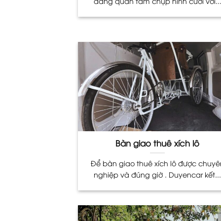
đang quan tâm chụp hình cưới với..
Bàn giao thuê xích lô
Để bàn giao thuê xích lô được chuyê
nghiệp và đúng giờ . Duyencar kết..