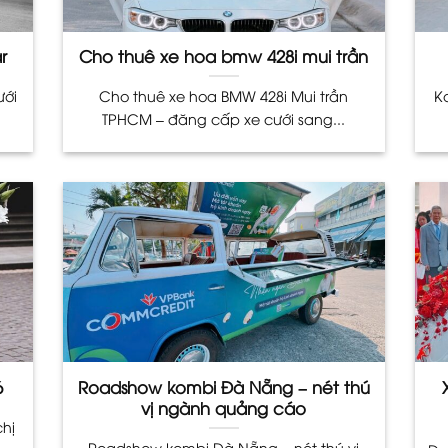
r
Cho thuê xe hoa bmw 428i mui trần
ưới
Cho thuê xe hoa BMW 428i Mui trần
K
TPHCM – đăng cấp xe cưới sang...
6
Roadshow kombi Đà Nẵng – nét thú
vị ngành quảng cáo
chị
Roadshow kombi Đà Nẵng – nét thú vị