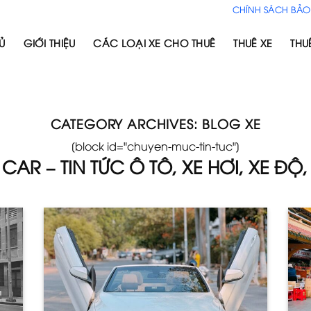
CHÍNH SÁCH BẢO
Ủ
GIỚI THIỆU
CÁC LOẠI XE CHO THUÊ
THUÊ XE
THU
CATEGORY ARCHIVES:
BLOG XE
[block id="chuyen-muc-tin-tuc"]
CAR – TIN TỨC Ô TÔ, XE HƠI, XE ĐỘ, 