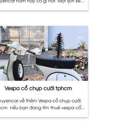
yencar hôm nay có gì hot. Một lịch xe...
Vespa cổ chụp cưới tphcm
uyencar về thêm Vespa cổ chụp cưới
hcm nếu bạn đang tìm thuê vespa cổ...