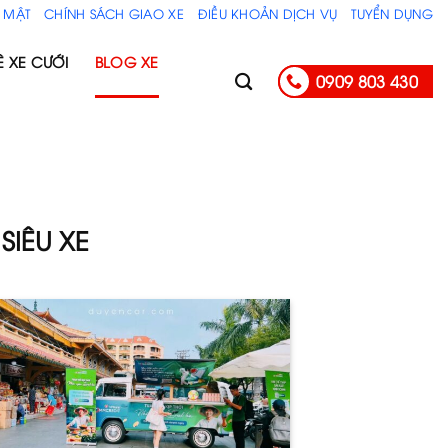
 MẬT
CHÍNH SÁCH GIAO XE
ĐIỀU KHOẢN DỊCH VỤ
TUYỂN DỤNG
Ê XE CƯỚI
BLOG XE
0909 803 430
SIÊU XE