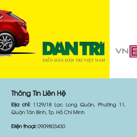
Thông Tin Liên Hệ
Địa chỉ:
1129/18 Lạc Long Quân, Phường 11,
Quận Tân Bình, Tp. Hồ Chí Minh
Điện thoại:
0909803430
Zalo :
0909803430 (
Mr.Ngọc
)