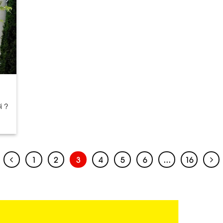
i ?
1
2
3
4
5
6
…
16