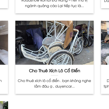
.
Du
ngành quảng cáo Lại tiếp tục là...
Cho Thuê Xích Lô Cổ Điển
n
Cho thuê xích lô cổ điển . bạn không nghe
D
.
lầm đâu ạ , duyencar...
tp